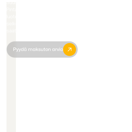
Suunnitteletko peltikaton uusimista? Suomen
Pintapalvelu Oy toteuttaa peltikattoremontit
luotettavasti alusta loppuun. Maksuton kartoitus,
selkeä tarjous ja laadukas lopputulos ilman turhaa
säätöä.
Pyydä maksuton arvio