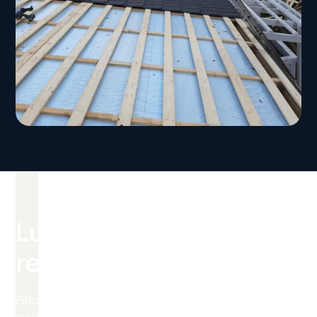
Luotettava valinta
remonttiisi
Pitkä kokemus, vahva osaaminen ja tyytyväiset
asiakkaat ovat toimintamme perusta.