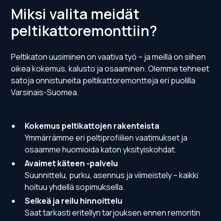
Miksi valita meidät
peltikattoremonttiin?
Peltikaton uusiminen on vaativa työ – ja meillä on siihen
oikea kokemus, kalusto ja osaaminen. Olemme tehneet
satoja onnistuneita peltikattoremontteja eri puolilla
Varsinais-Suomea.
Kokemus peltikattojen rakenteista
Ymmärrämme eri peltiprofiilien vaatimukset ja
osaamme huomioida katon yksityiskohdat.
Avaimet käteen -palvelu
Suunnittelu, purku, asennus ja viimeistely – kaikki
hoituu yhdellä sopimuksella.
Selkeä ja reilu hinnoittelu
Saat tarkasti eritellyn tarjouksen ennen remontin