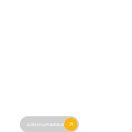
Julkisivumaala
sadevesijärje
ammattitaidol
Pidennä talosi käyttöikää ja paranna ulkonä
Huolehdimme myös
rännien
,
syöksyputkie
kokonaisvaltaisesti ja turvallisesti.
Julkisivumaalaus
Hätäpäivystys