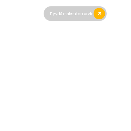
jankohtaista
Pyydä maksuton arvio