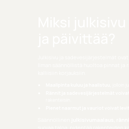
Miksi julkisiv
ja päivittää?
Julkisivu ja sadevesijärjestelmät ova
Ilman säännöllistä huoltoa pinnat ja 
kalliisiin korjauksiin.
Maalipinta kuluu ja haalistuu,
jolloin j
Rännit ja sadevesijärjestelmät voivat
rakenteisiin.
Pienet naarmut ja vauriot voivat levi
Säännöllinen
julkisivumaalaus, ränn
suojaa taloa, pidentää rakenteiden k