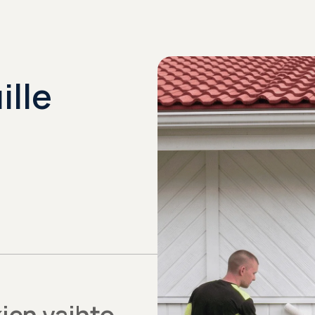
ille
ien vaihto