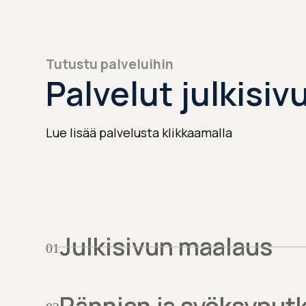
Tutustu palveluihin
Palvelut julkisivu
Lue lisää palvelusta klikkaamalla
Julkisivun maalaus
01
Rännien ja syöksyputk