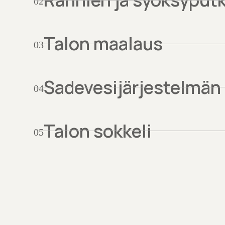
02
Talon maalaus
03
Sadevesijärjestelmän
04
Talon sokkeli
05