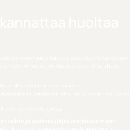
u kannattaa huoltaa
t ensimmäinen suoja talollesi sääolosuhteita vastaan.
rakenteet voivat vaurioitua nopeasti, mikä johtaa
ulkisivu altistuu kosteudelle ja homeelle.
 tukkeutua tai vaurioitua,
mikä aiheuttaa veden päätymistä
tä
, jos niitä ei käsitellä ajoissa.
ien vaihto ja sadevesijärjestelmän uusiminen
äyttöikää ja vähentää merkittävästi suurempien